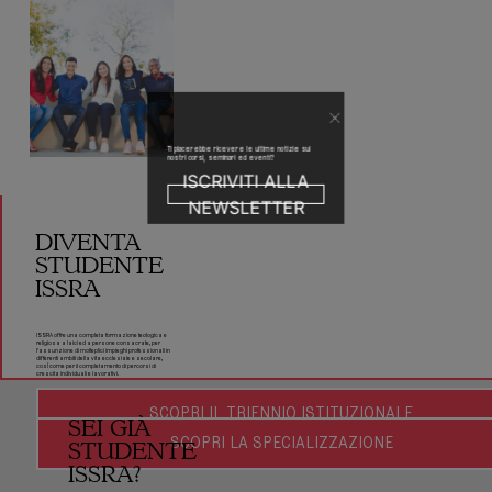
Ti piacerebbe ricevere le ultime notizie sui
nostri corsi, seminari ed eventi?
ISCRIVITI ALLA
NEWSLETTER
DIVENTA
STUDENTE
ISSRA
ISSRA offre una completa formazione teologica e
religiosa a laici ed a persone consacrate, per
l'assunzione di molteplici impieghi professionali in
differenti ambiti della vita ecclesiale e secolare,
cosÏ come per il completamento di percorsi di
crescita individuali e lavorativi.
SCOPRI IL TRIENNIO ISTITUZIONALE
SEI GIÀ
SCOPRI LA SPECIALIZZAZIONE
STUDENTE
ISSRA?